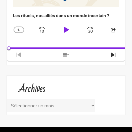
Les rituels, nos alliés dans un monde incertain ?
1
x
Skip
Play
Jump
Change
Share
Playback
This
Backward
Pause
Forward
Rate
Episod
Previous
Show
Next
Episode
Episodes
Episod
List
Archives
Archives