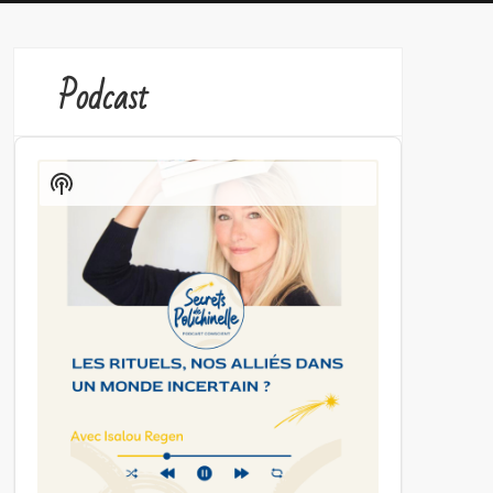
Podcast
Audio
Player
Show
Podcast
Information