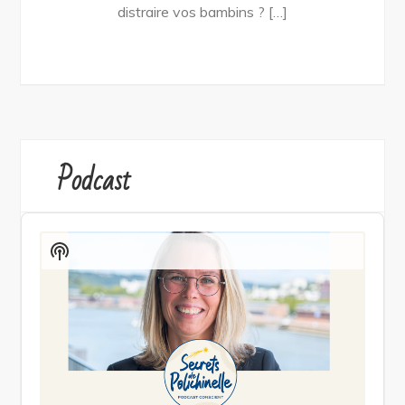
distraire vos bambins ? […]
Podcast
Audio
Player
Show
Podcast
Information