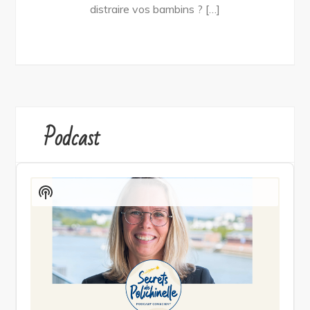
distraire vos bambins ? […]
Podcast
Audio
Player
Show
Podcast
Information